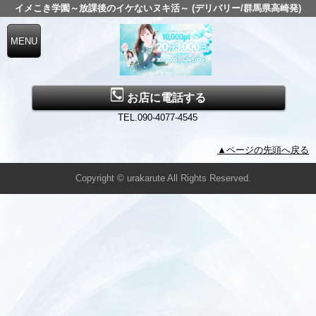
イメこき学園～放課後のイケないヌキ活～ (デリバリー/群馬県高崎発)
お店に電話する
TEL.090-4077-4545
▲ページの先頭へ戻る
Copyright © urakarute All Rights Reserved.