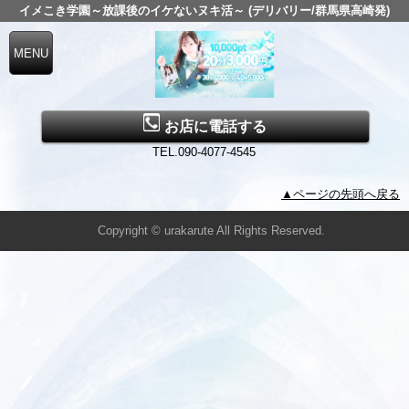
イメこき学園～放課後のイケないヌキ活～ (デリバリー/群馬県高崎発)
お店に電話する
TEL.090-4077-4545
▲ページの先頭へ戻る
Copyright © urakarute All Rights Reserved.