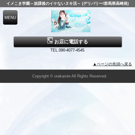
イメこき学園～放課後のイケないヌキ活～ (デリバリー/群馬県高崎発)
お店に電話する
TEL.090-4077-4545
▲ページの先頭へ戻る
Copyright © urakarute All Rights Reserved.